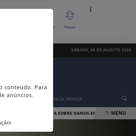
SÁBADO, 08 DE AGOSTO 2026
o conteúdo. Para
de anúncios.
L
MENU
PROCON-RJ ORIENTA SOBRE DANOS EM APARELHOS POR FALT
AÇÃO!