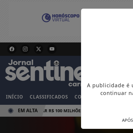
A publicidade é
continuar n
INÍCIO
CLASSIFICADOS
COLUNAS
EMPREGOS
EM ALTA
A E PODE PAGAR R$ 100 MILHÕES NESTE DOMINGO
AMAM
APÓS