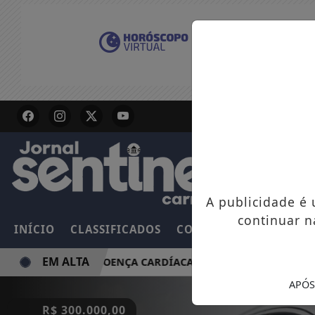
A publicidade é
continuar n
INÍCIO
CLASSIFICADOS
COLUNAS
EMPREGOS
EM ALTA
UZ RISCO DE DOENÇA CARDÍACA NA MÃE
PLATAFORMA O
APÓS
R$ 300.000,00