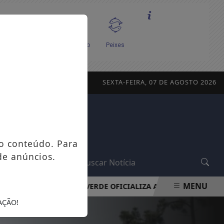
SEXTA-FEIRA, 07 DE AGOSTO 2026
o conteúdo. Para
de anúncios.
L
MENU
ITAL
PARTIDO VERDE OFICIALIZA APOIO À CANDIDATURA 
AÇÃO!