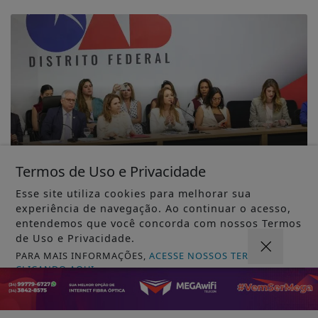
Termos de Uso e Privacidade
MUNDO
Esse site utiliza cookies para melhorar sua
OAB/DF lança "violentômetro"
experiência de navegação. Ao continuar o acesso,
sobre estágios da agressão a
entendemos que você concorda com nossos Termos
mulheres
de Uso e Privacidade.
PARA MAIS INFORMAÇÕES,
ACESSE NOSSOS TERMOS
CLICANDO AQUI
MUNDO
PROSSEGUIR
Lei Maria da Penha completa 20