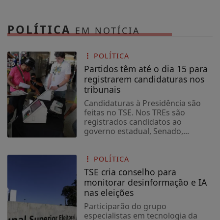
RAFAELY SILVA &
LUA - PODCAST DO
POLÍTICA
EM NOTÍCIA
ZOOI #291
POLÍTICA
Partidos têm até o dia 15 para
registrarem candidaturas nos
tribunais
Candidaturas à Presidência são
GABRIEL BORGES
feitas no TSE. Nos TREs são
(CHERIN DELAS) -
registrados candidatos ao
PODCAST DO ZOOI
governo estadual, Senado,...
#292
POLÍTICA
TSE cria conselho para
monitorar desinformação e IA
nas eleições
Participarão do grupo
KELZINHA DO
especialistas em tecnologia da