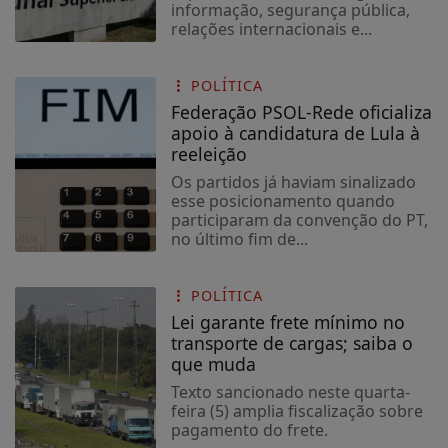
GRAU - PODCAST
informação, segurança pública,
DO ZOOI #293
relações internacionais e...
POLÍTICA
Federação PSOL-Rede oficializa
apoio à candidatura de Lula à
reeleição
Os partidos já haviam sinalizado
esse posicionamento quando
participaram da convenção do PT,
no último fim de...
POLÍTICA
Lei garante frete mínimo no
transporte de cargas; saiba o
que muda
Texto sancionado neste quarta-
feira (5) amplia fiscalização sobre
pagamento do frete.