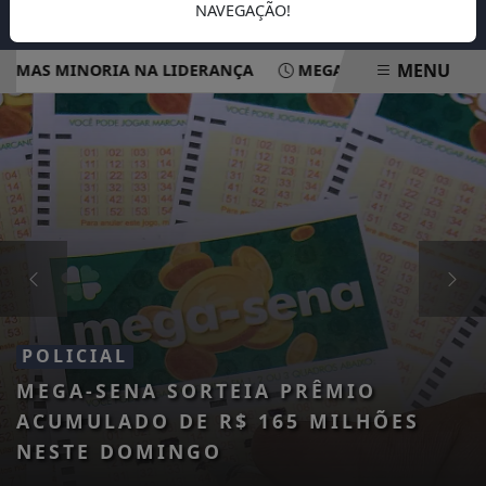
NAVEGAÇÃO!
MENU
 MINORIA NA LIDERANÇA
MEGA-SENA ACUMULA PARA R$ 1
EM ALTA
POLICIAL
MEGA-SENA SORTEIA PRÊMIO
ACUMULADO DE R$ 165 MILHÕES
NESTE DOMINGO