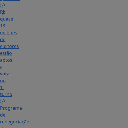
RJ:
quase
13
milhões
de
eleitores
estão
aptos
a
votar
no
1º
turno
Programa
de
renegociação