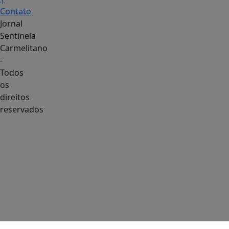
Contato
Jornal
Sentinela
Carmelitano
-
Todos
os
direitos
reservados