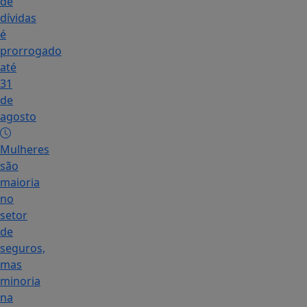
de
dívidas
é
prorrogado
até
31
de
agosto
Mulheres
são
maioria
no
setor
de
seguros,
mas
minoria
na