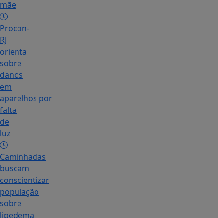
mãe
Procon-
RJ
orienta
sobre
danos
em
aparelhos por
falta
de
luz
Caminhadas
buscam
conscientizar
população
sobre
lipedema