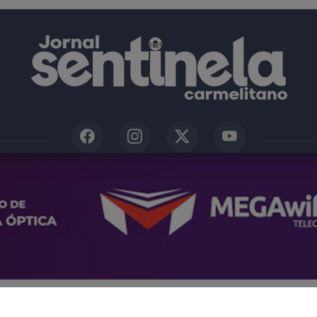
|
|
|
|
SOBRE
TERMOS DE USO E PRIVACIDADE
FAQ
C
 experiência de navegação. Ao continuar o acesso, e
ORNAL SENTINELA CARMELITANO - TODOS OS DIREITOS RESERVAD
cidade.
LICANDO AQUI