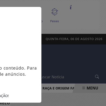
QUINTA-FEIRA, 06 DE AGOSTO 2026
o conteúdo. Para
de anúncios.
L
MENU
VENDAVAL
GÊNERO, RAÇA E ORIGEM FAMILIAR DEFINEM M
AÇÃO!
MELO