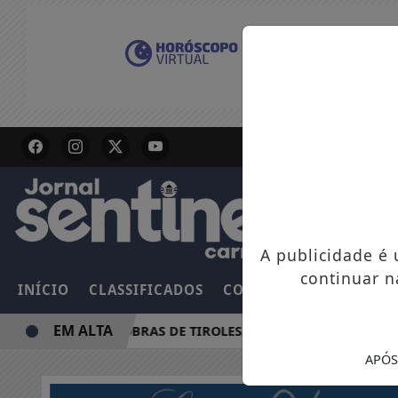
A publicidade é
continuar n
INÍCIO
CLASSIFICADOS
COLUNAS
EMPREGOS
EM ALTA
M SUSPENSÃO DE OBRAS DE TIROLESA NO PÃO DE AÇÚCAR
APÓS