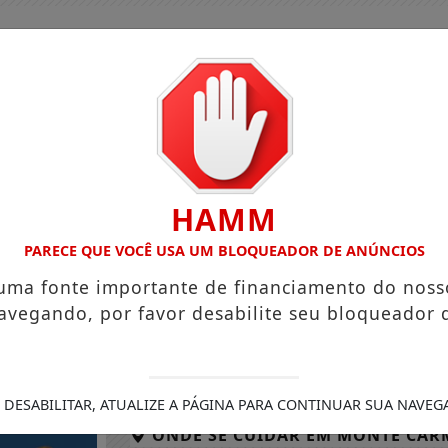
HAMM
PARECE QUE VOCÊ USA UM BLOQUEADOR DE ANÚNCIOS
 uma fonte importante de financiamento do noss
avegando, por favor desabilite seu bloqueador 
GUIA COMERCIAL
EDIÇÕES
NOTÍCIAS
FUTEBO
MAIS DE 200 MIL CONTINUAM SEM ENERGIA NO RIO APÓS 
 DESABILITAR, ATUALIZE A PÁGINA PARA CONTINUAR SUA NAVEG
ONDE SE CUIDAR EM
MONTE CAR