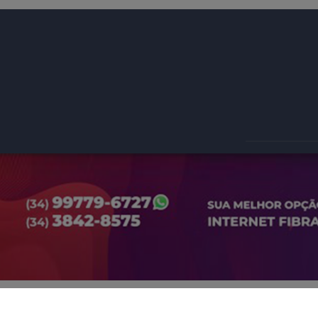
INÍCIO
Termos de Uso e Privacidade
Esse site utiliza cookies para melhorar sua
J
concorda com nossos Termos de Uso e Priva
PARA MAIS INFORMAÇÕES,
ACESSE NOSSOS TERMOS C