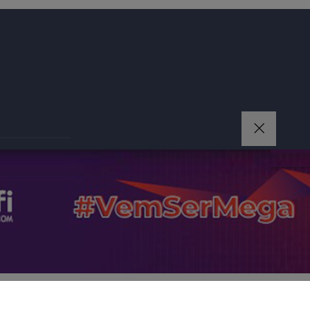
ONTATO
ntendemos que você
PROSSEGUIR
OS