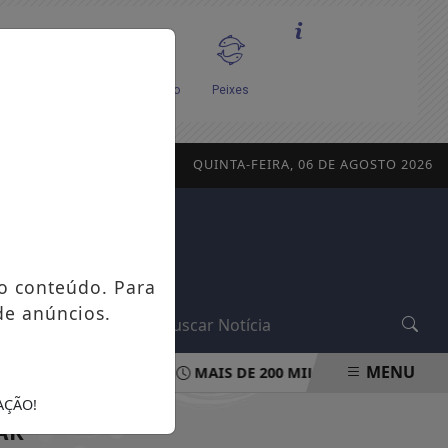
QUINTA-FEIRA, 06 DE AGOSTO 2026
o conteúdo. Para
de anúncios.
L
MENU
 NO PÃO DE AÇÚCAR
MAIS DE 200 MIL CONTINUAM SEM E
AÇÃO!
AR