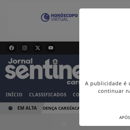
A publicidade é
continuar n
INÍCIO
CLASSIFICADOS
COLUNAS
EMPREGOS
EM ALTA
EDUZ RISCO DE DOENÇA CARDÍACA NA MÃE
CAMINHADA
APÓS