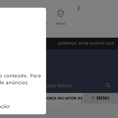
DOMINGO, 09 DE AGOSTO 2026
o conteúdo. Para
de anúncios.
L
MENU
MULHERES SÃO MAIORIA NO SETOR DE SEGUROS, MAS MI
AÇÃO!