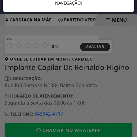
NAVEGAÇÃO!
MENU
ÇA CARDÍACA NA MÃE
PARTIDO VERDE OFICIALIZA APOI
EM ALTA
0
AVALIAR
/5
ONDE SE CUIDAR EM
MONTE CARMELO
Implante Capilar Dr. Reinaldo Higino
LOCALIZAÇÃO:
Rua Rui Barbosa Nº 384 Bairro Boa Vista
HORÁRIO DE ATENDIMENTO:
Segunda à Sexta das 08:00 às 17:00
343842-4717
TELEFONE:
CHAMAR NO WHATSAPP