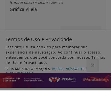
INDÚSTRIAS
EM MONTE CARMELO
Gráfica Vilela
+
INFORMAÇÕES
Termos de Uso e Privacidade
Esse site utiliza cookies para melhorar sua
experiência de navegação. Ao continuar o acesso,
entendemos que você concorda com nossos Termos
de Uso e Privacidade.
PARA MAIS INFORMAÇÕES,
ACESSE NOSSOS TERMOS
CLICANDO AQUI
PROSSEGUIR