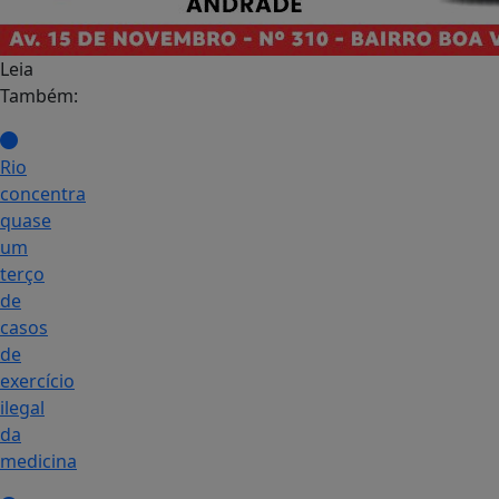
Leia
Também:
Rio
concentra
quase
um
terço
de
casos
de
exercício
ilegal
da
medicina