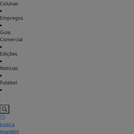
Colunas
Empregos
Guia
Comercial
Edições
Notícias
Futebol
Justiça
mantém