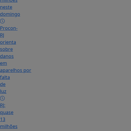
milhões
neste
domingo
Procon-
RJ
orienta
sobre
danos
em
aparelhos por
falta
de
luz
RJ:
quase
13
milhões