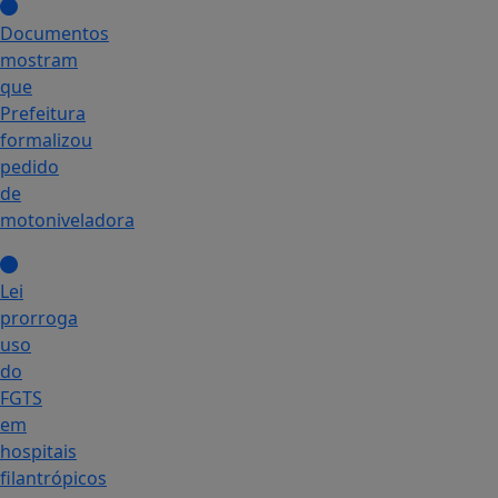
Documentos
mostram
que
Prefeitura
formalizou
pedido
de
motoniveladora
Lei
prorroga
uso
do
FGTS
em
hospitais
filantrópicos