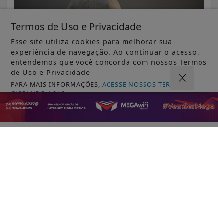
Termos de Uso e Privacidade
Esse site utiliza cookies para melhorar sua
experiência de navegação. Ao continuar o acesso,
entendemos que você concorda com nossos Termos
de Uso e Privacidade.
VISUALIZAR
PARA MAIS INFORMAÇÕES,
ACESSE NOSSOS TERMOS
CLICANDO AQUI
PROSSEGUIR
08 DE AGO
MUNDO
Agência Nacional de Proteção de Dados
investiga plataforma Discord