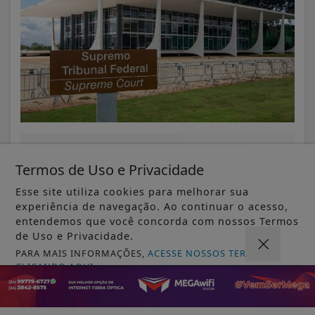
VISUALIZAR
Termos de Uso e Privacidade
Esse site utiliza cookies para melhorar sua
experiência de navegação. Ao continuar o acesso,
entendemos que você concorda com nossos Termos
06 DE AGO
JUSTIÇA
de Uso e Privacidade.
STJ condena ministro Marco Buzzi a
PARA MAIS INFORMAÇÕES,
ACESSE NOSSOS TERMOS
perda de cargo por crimes sexuais
CLICANDO AQUI
PROSSEGUIR