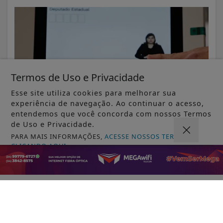
Termos de Uso e Privacidade
Esse site utiliza cookies para melhorar sua
experiência de navegação. Ao continuar o acesso,
entendemos que você concorda com nossos Termos
de Uso e Privacidade.
PARA MAIS INFORMAÇÕES,
ACESSE NOSSOS TERMOS
VISUALIZAR
CLICANDO AQUI
PROSSEGUIR
05 DE AGO
JUSTIÇA
Bolsonaro pede ao STF para receber os