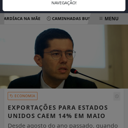
NAVEGAÇÃO!
MENU
RDÍACA NA MÃE
CAMINHADAS BUSCAM CONSCIENTIZAR 
EM ALTA
ECONOMIA
EXPORTAÇÕES PARA ESTADOS
UNIDOS CAEM 14% EM MAIO
Desde agosto do ano passado, quando