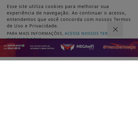
Esse site utiliza cookies para melhorar sua
experiência de navegação. Ao continuar o acesso,
entendemos que você concorda com nossos Termos
de Uso e Privacidade.
PARA MAIS INFORMAÇÕES,
ACESSE NOSSOS TERMOS
VISUALIZAR
CLICANDO AQUI
PROSSEGUIR
06 DE AGO
ECONOMIA
Durigan diz que aumento da dívida
decorre dos juros, não dos gastos