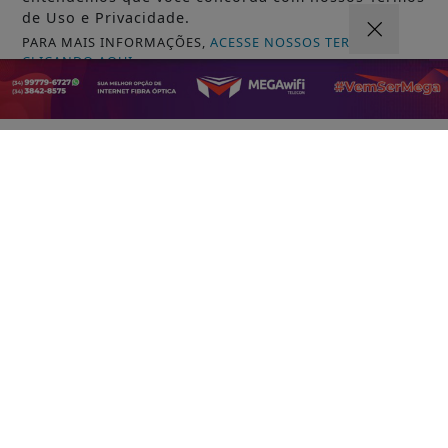
de Uso e Privacidade.
PARA MAIS INFORMAÇÕES,
ACESSE NOSSOS TERMOS
CLICANDO AQUI
VISUALIZAR
PROSSEGUIR
05 DE AGO
EDUCAÇÃO
Ideb mostra avanço da educação básica
no país