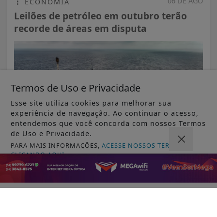
06 DE AGO
ECONOMIA
Leilões de petróleo em outubro terão
recorde de áreas em disputa
Termos de Uso e Privacidade
Esse site utiliza cookies para melhorar sua
experiência de navegação. Ao continuar o acesso,
entendemos que você concorda com nossos Termos
de Uso e Privacidade.
PARA MAIS INFORMAÇÕES,
ACESSE NOSSOS TERMOS
CLICANDO AQUI
VISUALIZAR
PROSSEGUIR
06 DE AGO
JUSTIÇA