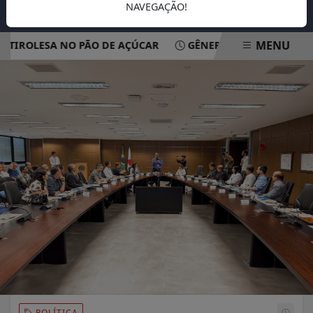
NAVEGAÇÃO!
MENU
ROLESA NO PÃO DE AÇÚCAR
GÊNERO, RAÇA E ORIGEM FAM
EM ALTA
POLÍTICA