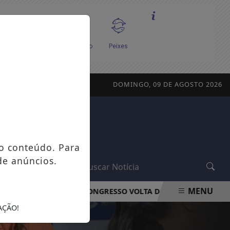
DOMINGO, 09 DE AGOSTO 2026
o conteúdo. Para
de anúncios.
L
MENU
LIDERANÇA
CONGRESSO VOLTA DO RECESSO SEM PREVISÃ
AÇÃO!