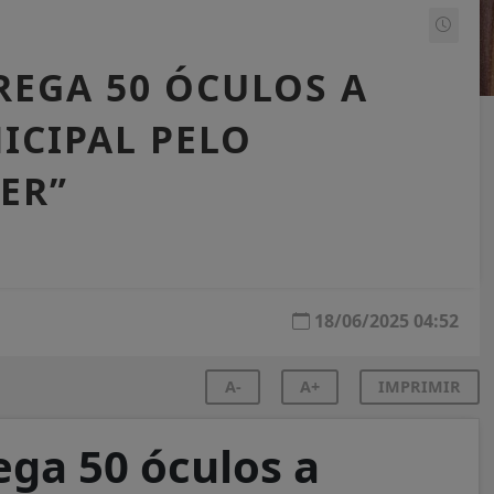
EGA 50 ÓCULOS A
ICIPAL PELO
ER”
18/06/2025 04:52
A-
A+
IMPRIMIR
ga 50 óculos a