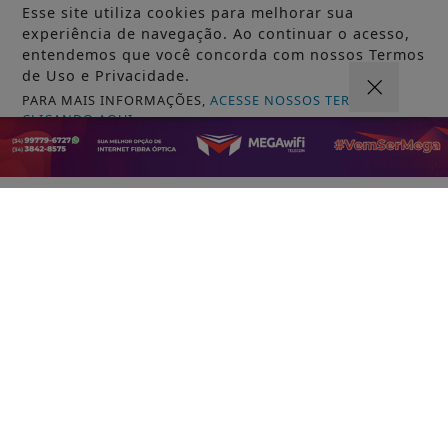
Esse site utiliza cookies para melhorar sua
experiência de navegação. Ao continuar o acesso,
entendemos que você concorda com nossos Termos
de Uso e Privacidade.
VISUALIZAR
PARA MAIS INFORMAÇÕES,
ACESSE NOSSOS TERMOS
CLICANDO AQUI
PROSSEGUIR
07 DE AGO
POLICIAL
Saiba quando será o recesso de fim de
ano para servidores públicos