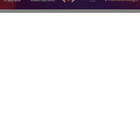
PROSSEGUIR
07 DE AGO
EDUCAÇÃO
Saeb 2025: Brasil recupera nível pré-
pandemia, mas ainda tem gargalos