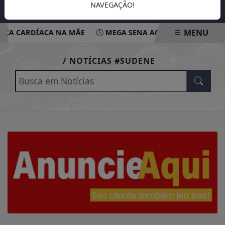
NAVEGAÇÃO!
MENU
ÇA CARDÍACA NA MÃE
MEGA SENA ACUMULA E PODE PAG
EM ALTA
/ NOTÍCIAS #SUDENE