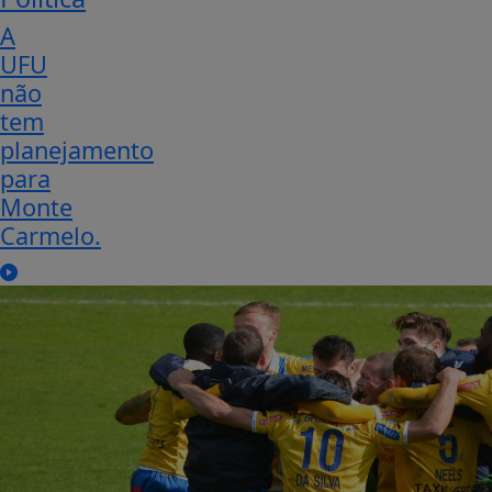
A
UFU
não
tem
planejamento
para
Monte
Carmelo.