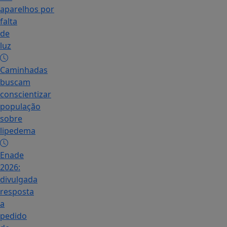
aparelhos por
falta
de
luz
Caminhadas
buscam
conscientizar
população
sobre
lipedema
Enade
2026:
divulgada
resposta
a
pedido