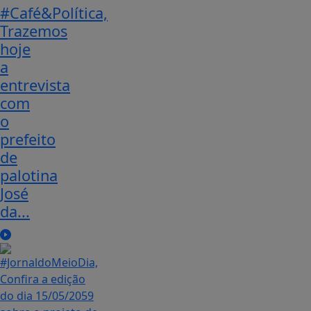
#Café&Política,
Trazemos
hoje
a
entrevista
com
o
prefeito
de
palotina
José
da...