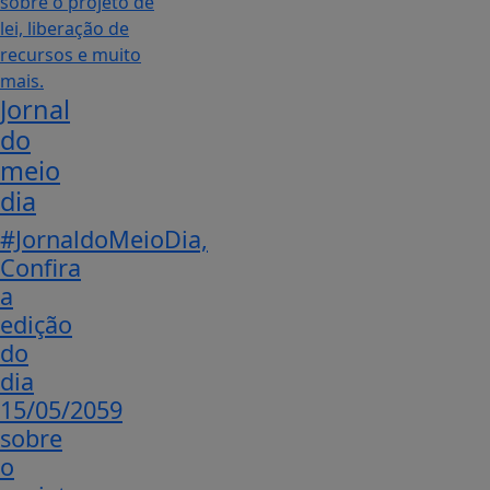
Jornal
do
meio
dia
#JornaldoMeioDia,
Confira
a
edição
do
dia
15/05/2059
sobre
o