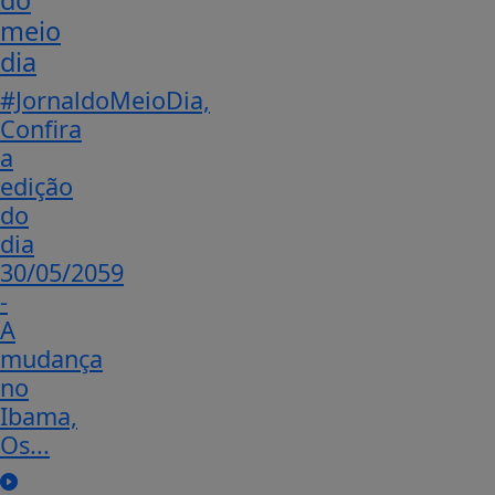
do
meio
dia
#JornaldoMeioDia,
Confira
a
edição
do
dia
30/05/2059
-
A
mudança
no
Ibama,
Os...