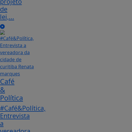
projeto
de
lei,...
Café
&
Política
#Café&Política,
Entrevista
a
vereadora