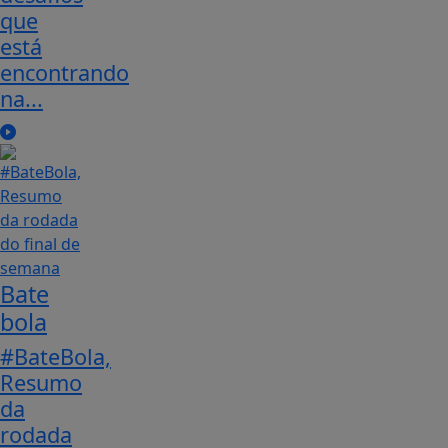
que
está
encontrando
na...
Bate
bola
#BateBola,
Resumo
da
rodada