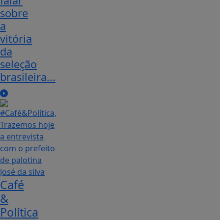
falar
sobre
a
vitória
da
seleção
brasileira...
Café
&
Política