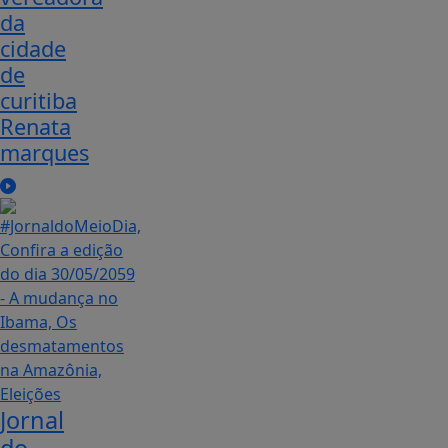
da
cidade
de
curitiba
Renata
marques
Jornal