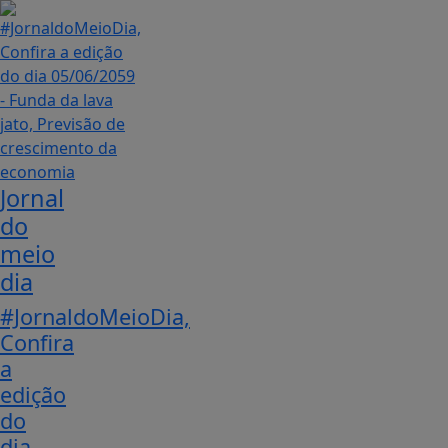
Jornal
do
meio
dia
#JornaldoMeioDia,
Confira
a
edição
do
dia