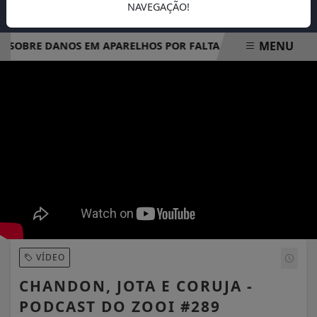
NAVEGAÇÃO!
MENU
SOBRE DANOS EM APARELHOS POR FALTA DE LUZ
CAMINH
EM ALTA
VÍDEO
CHANDON, JOTA E CORUJA -
PODCAST DO ZOOI #289