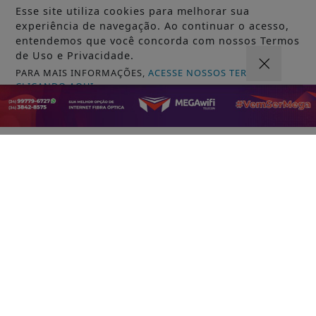
Esse site utiliza cookies para melhorar sua
experiência de navegação. Ao continuar o acesso,
entendemos que você concorda com nossos Termos
de Uso e Privacidade.
PARA MAIS INFORMAÇÕES,
ACESSE NOSSOS TERMOS
CLICANDO AQUI
PROSSEGUIR