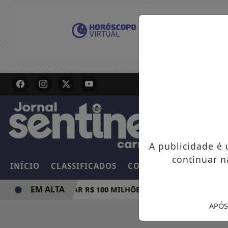
A publicidade é
continuar n
INÍCIO
CLASSIFICADOS
COLUNAS
EMPREGOS
EM ALTA
MULA E PODE PAGAR R$ 100 MILHÕES NESTE DOMINGO
A
APÓS