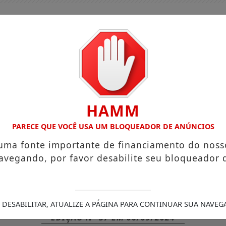
HAMM
PARECE QUE VOCÊ USA UM BLOQUEADOR DE ANÚNCIOS
 uma fonte importante de financiamento do noss
avegando, por favor desabilite seu bloqueador 
GUIA COMERCIAL
EDIÇÕES
NOTÍCIAS
FUTEBO
MAMENTAÇÃO REDUZ RISCO DE DOENÇA CARDÍACA NA MÃE
 DESABILITAR, ATUALIZE A PÁGINA PARA CONTINUAR SUA NAVEG
EDIÇÃO N° 37
EM
06/09/2024