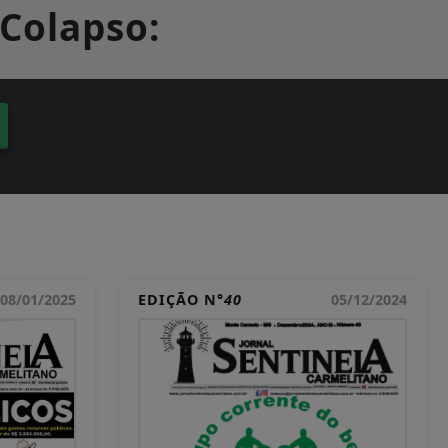
 Colapso:
08/01/2025
EDIÇÃO N°
40
05/12/2024