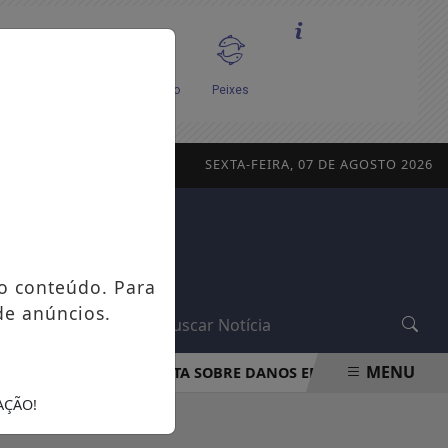
SEXTA-FEIRA, 07 DE AGOSTO 2026
o conteúdo. Para
de anúncios.
L
MENU
PROCON-RJ ORIENTA SOBRE DANOS EM APARELHOS POR F
AÇÃO!