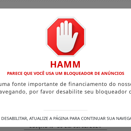
HAMM
PARECE QUE VOCÊ USA UM BLOQUEADOR DE ANÚNCIOS
 uma fonte importante de financiamento do noss
avegando, por favor desabilite seu bloqueador 
GUIA COMERCIAL
EDIÇÕES
NOTÍCIAS
FUTEBO
9
REDE ELÉTRICA MAIS RESILIENTE REQUER INVESTIMEN
 DESABILITAR, ATUALIZE A PÁGINA PARA CONTINUAR SUA NAVEG
EDIÇÃO N° 30
EM
05/02/2024