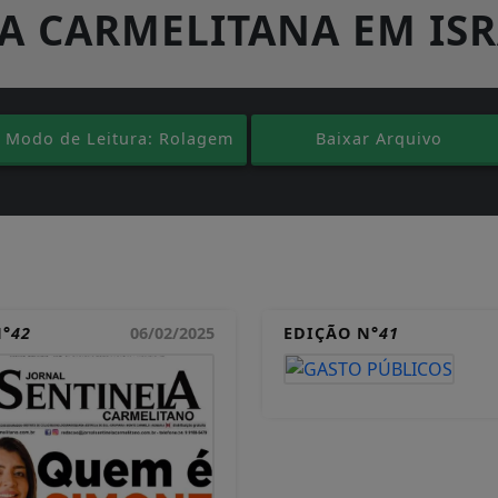
A CARMELITANA EM ISR
Modo de Leitura: Rolagem
Baixar Arquivo
N°
42
06/02/2025
EDIÇÃO N°
41