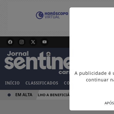
A publicidade é
continuar n
INÍCIO
CLASSIFICADOS
COLUNAS
EMPREGOS
EM ALTA
LSA FAMÍLIA DE JULHO A BENEFICIÁRIOS COM NIS DE FINAL 
APÓS