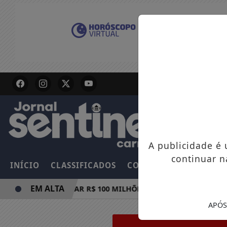
A publicidade é
continuar n
INÍCIO
CLASSIFICADOS
COLUNAS
EMPREGOS
EM ALTA
MULA E PODE PAGAR R$ 100 MILHÕES NESTE DOMINGO
APÓS