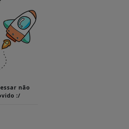
cessar não
vido :/