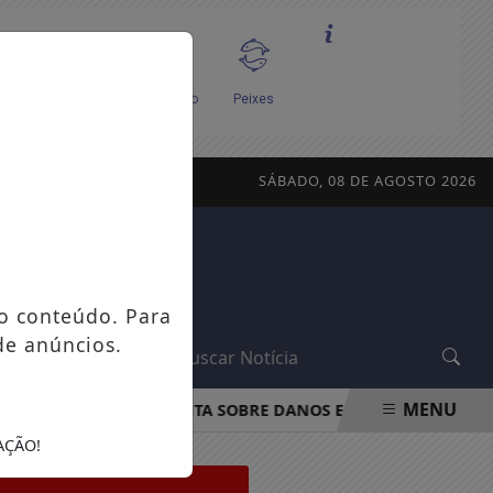
SÁBADO, 08 DE AGOSTO 2026
o conteúdo. Para
de anúncios.
L
MENU
PROCON-RJ ORIENTA SOBRE DANOS EM APARELHOS POR F
AÇÃO!