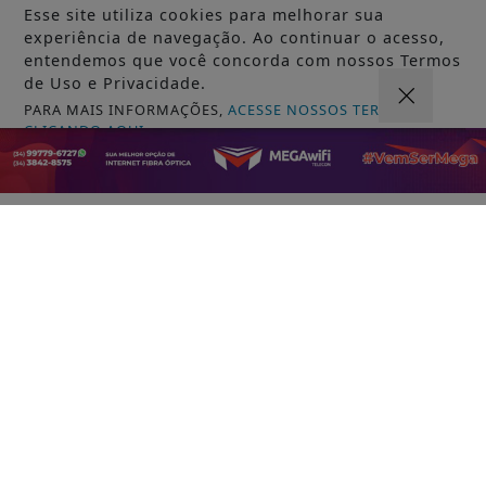
Esse site utiliza cookies para melhorar sua
experiência de navegação. Ao continuar o acesso,
entendemos que você concorda com nossos Termos
de Uso e Privacidade.
PARA MAIS INFORMAÇÕES,
ACESSE NOSSOS TERMOS
VISUALIZAR
CLICANDO AQUI
PROSSEGUIR
05 DE AGO
JUSTIÇA
Assinatura digital e lacração impedem
alteração em sistemas eleitorais