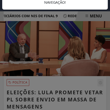
NAVEGAÇÃO!
MENU
CIÁRIOS COM NIS DE FINAL 9
REDE ELÉTRICA MAIS RESI
EM ALTA
POLÍTICA
ELEIÇÕES: LULA PROMETE VETAR
PL SOBRE ENVIO EM MASSA DE
MENSAGENS