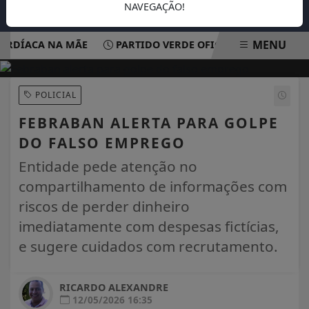
NAVEGAÇÃO!
MENU
DÍACA NA MÃE
PARTIDO VERDE OFICIALIZA APOIO À CAN
EM ALTA
POLICIAL
FEBRABAN ALERTA PARA GOLPE
DO FALSO EMPREGO
Entidade pede atenção no
compartilhamento de informações com
riscos de perder dinheiro
imediatamente com despesas fictícias,
e sugere cuidados com recrutamento.
RICARDO ALEXANDRE
12/05/2026 16:35