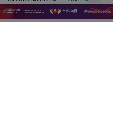
PARA MAIS INFORMAÇÕES,
ACESSE NOSSOS TERMOS
VISUALIZAR
CLICANDO AQUI
PROSSEGUIR
05 DE AGO
JUSTIÇA
Bolsonaro pede ao STF para receber os
filhos no Dia dos Pais