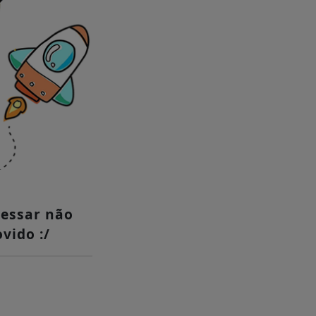
cessar não
vido :/