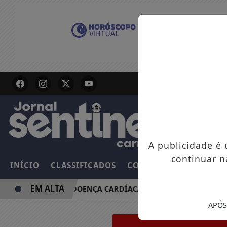
A publicidade é
continuar n
INÍCIO
CLASSIFICADOS
COLUNAS
EMPREGOS
EM ALTA
REDUZ RISCO DE DOENÇA CARDÍACA NA MÃE
PROCON-RJ
APÓS