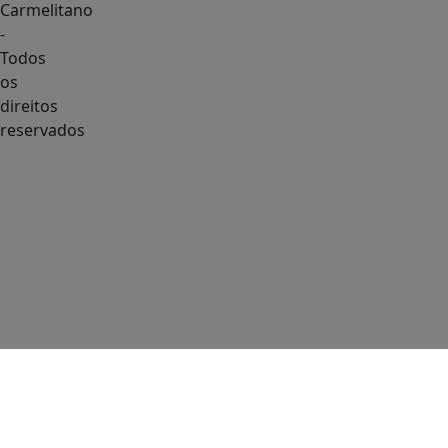
Carmelitano
-
Todos
os
direitos
reservados