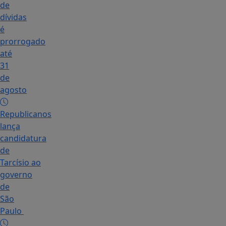
de
dívidas
é
prorrogado
até
31
de
agosto
Republicanos
lança
candidatura
de
Tarcísio ao
governo
de
São
Paulo