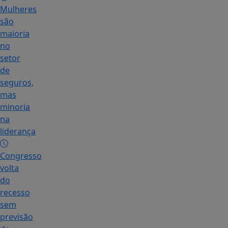
Mulheres
são
maioria
no
setor
de
seguros,
mas
minoria
na
liderança
Congresso
volta
do
recesso
sem
previsão