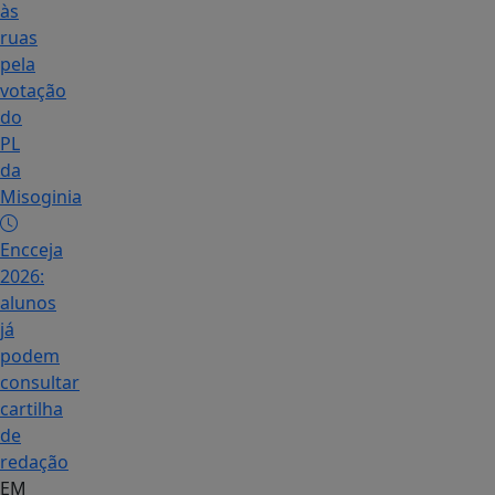
às
ruas
pela
votação
do
PL
da
Misoginia
Encceja
2026:
alunos
já
podem
consultar
cartilha
de
redação
EM