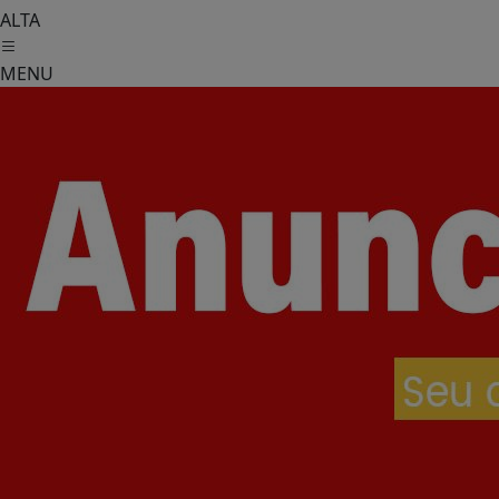
ALTA
MENU