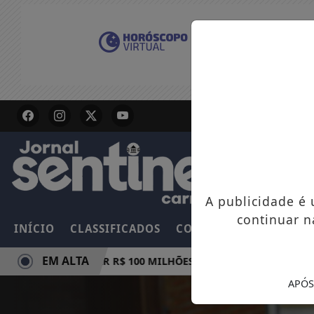
A publicidade é
continuar n
INÍCIO
CLASSIFICADOS
COLUNAS
EMPREGOS
EM ALTA
A E PODE PAGAR R$ 100 MILHÕES NESTE DOMINGO
AMAM
APÓS