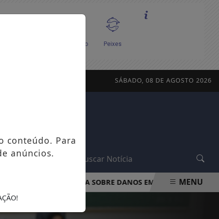
SÁBADO, 08 DE AGOSTO 2026
o conteúdo. Para
de anúncios.
L
MENU
PROCON-RJ ORIENTA SOBRE DANOS EM APARELHOS POR FALT
AÇÃO!