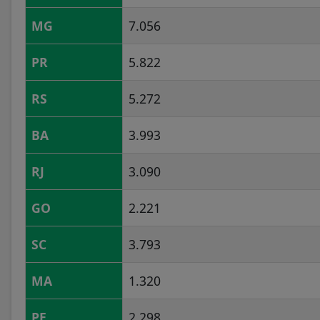
MG
7.056
PR
5.822
RS
5.272
BA
3.993
RJ
3.090
GO
2.221
SC
3.793
MA
1.320
PE
2.298