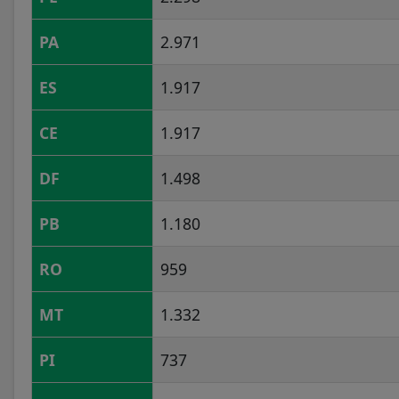
PA
2.971
ES
1.917
CE
1.917
DF
1.498
PB
1.180
RO
959
MT
1.332
PI
737