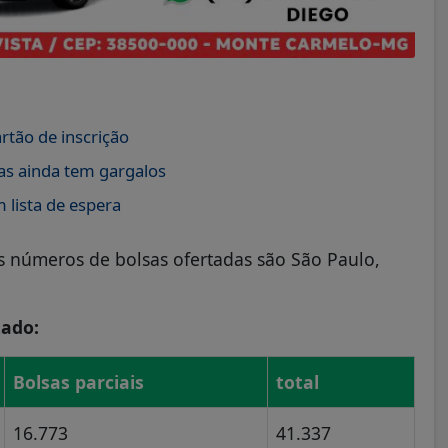
tão de inscrição
as ainda tem gargalos
 lista de espera
 números de bolsas ofertadas são São Paulo,
tado:
Bolsas parciais
total
16.773
41.337