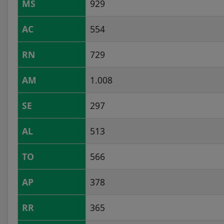
MS
929
AC
554
RN
729
AM
1.008
SE
297
AL
513
TO
566
AP
378
RR
365