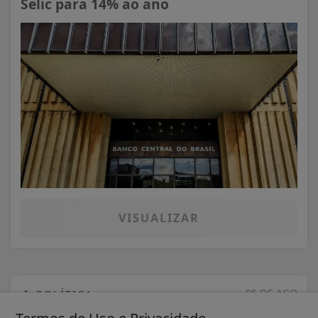
Selic para 14% ao ano
VISUALIZAR
05 DE AGO
POLÍTICA
PRD e Solidariedade decidem pela