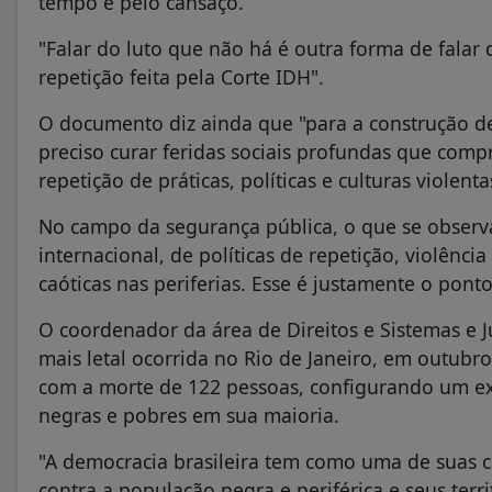
tempo e pelo cansaço.
"Falar do luto que não há é outra forma de falar 
repetição feita pela Corte IDH".
O documento diz ainda que "para a construção d
preciso curar feridas sociais profundas que com
repetição de práticas, políticas e culturas violen
No campo da segurança pública, o que se observ
internacional, de políticas de repetição, violênci
caóticas nas periferias. Esse é justamente o pont
O coordenador da área de Direitos e Sistemas e Ju
mais letal ocorrida no Rio de Janeiro, em outub
com a morte de 122 pessoas, configurando um ext
negras e pobres em sua maioria.
"A democracia brasileira tem como uma de suas car
contra a população negra e periférica e seus terr