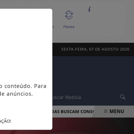
SEXTA-FEIRA, 07 DE AGOSTO 2026
o conteúdo. Para
de anúncios.
L
MENU
TAL
CAMINHADAS BUSCAM CONSCIENTIZAR POPULAÇÃO 
AÇÃO!