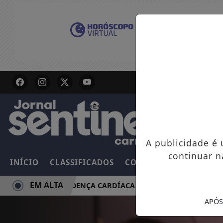
A publicidade é
continuar n
INÍCIO
CLASSIFICADOS
COLUNAS
EMPREGOS
EM ALTA
Z RISCO DE DOENÇA CARDÍACA NA MÃE
PLATAFORMA O
APÓS