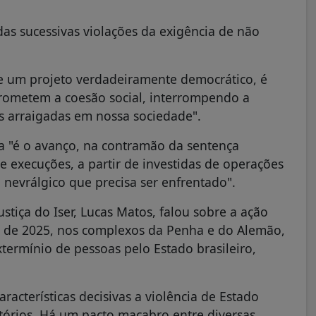
das sucessivas violações da exigência de não
e um projeto verdadeiramente democrático, é
prometem a coesão social, interrompendo a
tas arraigadas em nossa sociedade".
a "é o avanço, na contramão da sentença
a e execuções, a partir de investidas de operações
o nevrálgico que precisa ser enfrentado".
stiça do Iser, Lucas Matos, falou sobre a ação
ro de 2025, nos complexos da Penha e do Alemão,
ermínio de pessoas pelo Estado brasileiro,
acterísticas decisivas a violência de Estado
itórios. Há um pacto macabro entre diversas