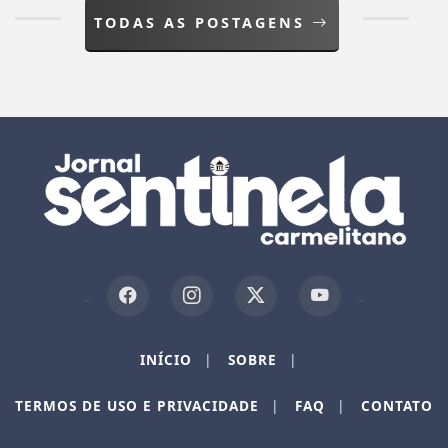
TODAS AS POSTAGENS
Termos de Uso e Privacidade
INÍCIO
|
SOBRE
|
Esse site utiliza cookies para melhorar sua
experiência de navegação. Ao continuar o acesso,
TERMOS DE USO E PRIVACIDADE
|
FAQ
|
CONTATO
entendemos que você concorda com nossos Termos
de Uso e Privacidade.