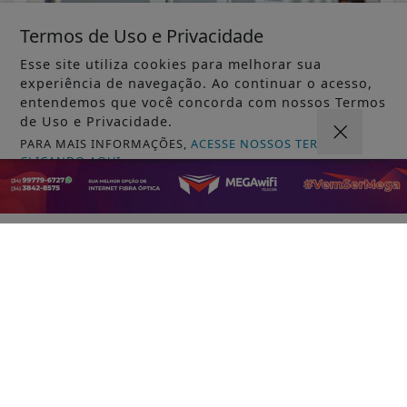
Termos de Uso e Privacidade
Esse site utiliza cookies para melhorar sua
experiência de navegação. Ao continuar o acesso,
entendemos que você concorda com nossos Termos
de Uso e Privacidade.
PARA MAIS INFORMAÇÕES,
ACESSE NOSSOS TERMOS
CLICANDO AQUI
PROSSEGUIR
VISUALIZAR
07 DE AGO
EDUCAÇÃO
Saeb 2025: Brasil recupera nível pré-
pandemia, mas ainda tem gargalos