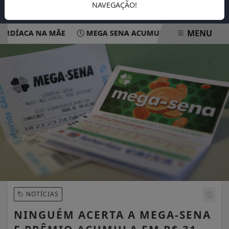
NAVEGAÇÃO!
MENU
DÍACA NA MÃE
MEGA SENA ACUMULA E PODE PAGAR R$ 
EM ALTA
NOTÍCIAS
NINGUÉM ACERTA A MEGA-SENA