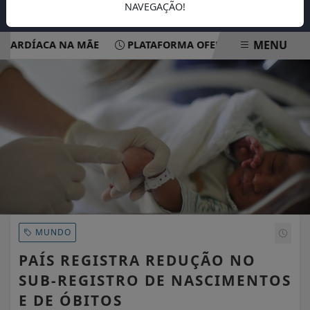
NAVEGAÇÃO!
MENU
RDÍACA NA MÃE
PLATAFORMA OFERECE ESCUTA EM SAÚDE
EM ALTA
MUNDO
PAÍS REGISTRA REDUÇÃO NO
SUB-REGISTRO DE NASCIMENTOS
E DE ÓBITOS