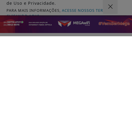
de Uso e Privacidade.
VISUALIZAR
PARA MAIS INFORMAÇÕES,
ACESSE NOSSOS TERMOS
CLICANDO AQUI
PROSSEGUIR
06 DE AGO
JUSTIÇA
STJ condena ministro Marco Buzzi a
perda de cargo por crimes sexuais