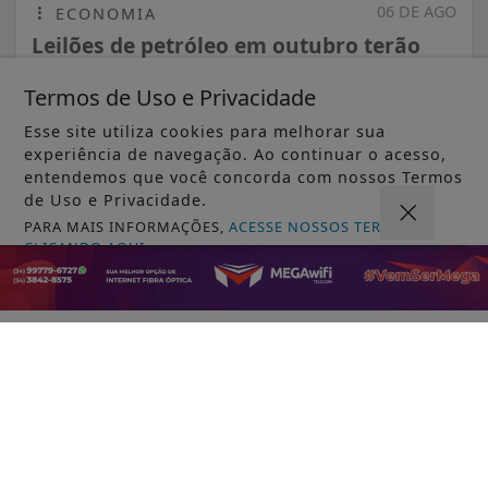
06 DE AGO
ECONOMIA
Leilões de petróleo em outubro terão
recorde de áreas em disputa
Termos de Uso e Privacidade
Esse site utiliza cookies para melhorar sua
experiência de navegação. Ao continuar o acesso,
entendemos que você concorda com nossos Termos
de Uso e Privacidade.
PARA MAIS INFORMAÇÕES,
ACESSE NOSSOS TERMOS
CLICANDO AQUI
PROSSEGUIR
VISUALIZAR
06 DE AGO
JUSTIÇA