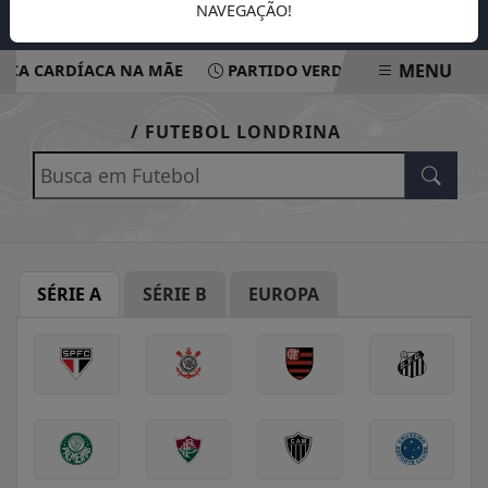
NAVEGAÇÃO!
MENU
ÇA CARDÍACA NA MÃE
PARTIDO VERDE OFICIALIZA APOI
EM ALTA
/ FUTEBOL LONDRINA
SÉRIE A
SÉRIE B
EUROPA