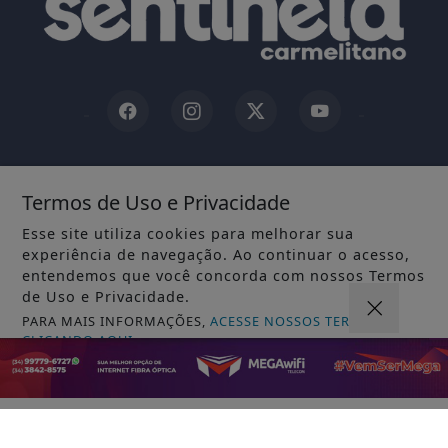
INÍCIO
|
SOBRE
|
Termos de Uso e Privacidade
TERMOS DE USO E PRIVACIDADE
|
FAQ
|
CONTATO
Esse site utiliza cookies para melhorar sua
experiência de navegação. Ao continuar o acesso,
entendemos que você concorda com nossos Termos
de Uso e Privacidade.
JORNAL SENTINELA CARMELITANO - TODOS OS DIREITOS
PARA MAIS INFORMAÇÕES,
ACESSE NOSSOS TERMOS
RESERVADOS
CLICANDO AQUI
PROSSEGUIR