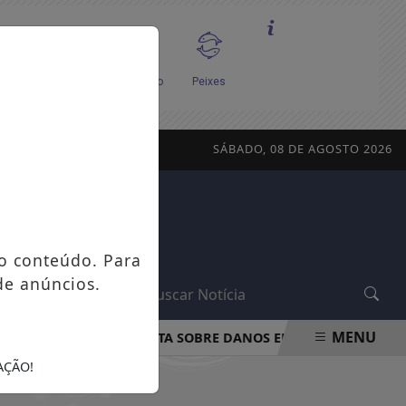
SÁBADO, 08 DE AGOSTO 2026
o conteúdo. Para
de anúncios.
L
MENU
PROCON-RJ ORIENTA SOBRE DANOS EM APARELHOS POR F
AÇÃO!