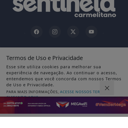
INÍCIO
|
SOBRE
|
Termos de Uso e Privacidade
TERMOS DE USO E PRIVACIDADE
|
FAQ
|
CONTATO
Esse site utiliza cookies para melhorar sua
experiência de navegação. Ao continuar o acesso,
entendemos que você concorda com nossos Termos
de Uso e Privacidade.
JORNAL SENTINELA CARMELITANO - TODOS OS DIREITOS
PARA MAIS INFORMAÇÕES,
ACESSE NOSSOS TERMOS
RESERVADOS
CLICANDO AQUI
PROSSEGUIR