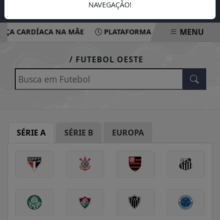
NAVEGAÇÃO!
MENU
NÇA CARDÍACA NA MÃE
PLATAFORMA OFERECE ESCUTA EM
EM ALTA
/ FUTEBOL OESTE
SÉRIE A
SÉRIE B
EUROPA