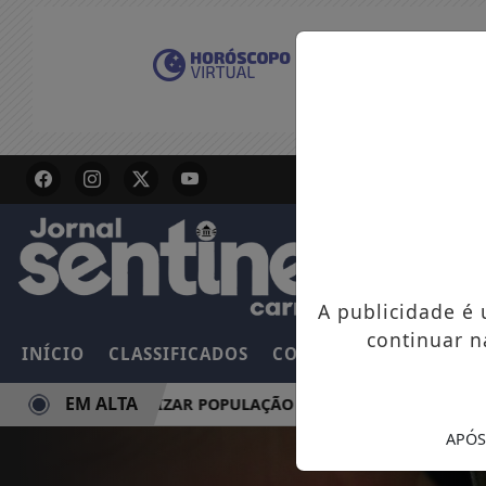
A publicidade é
continuar n
INÍCIO
CLASSIFICADOS
COLUNAS
EMPREGOS
EM ALTA
M CONSCIENTIZAR POPULAÇÃO SOBRE LIPEDEMA
MULHE
APÓS