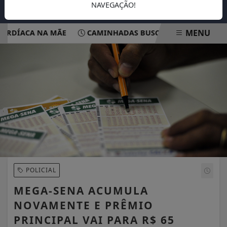
NAVEGAÇÃO!
MENU
DÍACA NA MÃE
CAMINHADAS BUSCAM CONSCIENTIZAR P
EM ALTA
POLICIAL
MEGA-SENA ACUMULA
NOVAMENTE E PRÊMIO
PRINCIPAL VAI PARA R$ 65