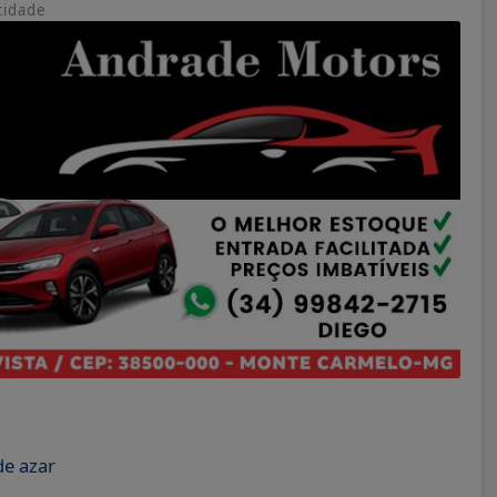
cidade
de azar