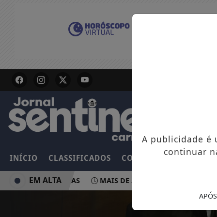
A publicidade é
continuar n
INÍCIO
CLASSIFICADOS
COLUNAS
EMPREGOS
EM ALTA
 CONCESSIONÁRIAS
MAIS DE 200 MIL CONTINUAM SEM EN
APÓS