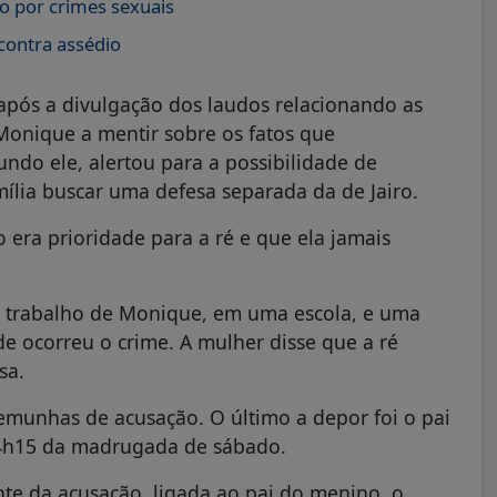
o por crimes sexuais
contra assédio
após a divulgação dos laudos relacionando as
Monique a mentir sobre os fatos que
do ele, alertou para a possibilidade de
ília buscar uma defesa separada da de Jairo.
 era prioridade para a ré e que ela jamais
 trabalho de Monique, em uma escola, e uma
 ocorreu o crime. A mulher disse que a ré
sa.
stemunhas de acusação. O último a depor foi o pai
s 4h15 da madrugada de sábado.
te da acusação, ligada ao pai do menino, o