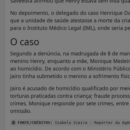
Saveedra afirmou que Henry estava sem vida qua
No depoimento, o delegado do caso Henrique Dam
que a unidade de saúde atestasse a morte da cri
para o Instituto Médico Legal (IML), onde seria pe
O caso
Segundo a denúncia, na madrugada de 8 de março
menino Henry, enquanto a mãe, Monique Medeiros
ao homicídio. De acordo com o Ministério Público
Jairo tinha submetido o menino a sofrimento fís
Jairo é acusado de homicídio qualificado por meio
torturas praticadas contra criança; fraude proces
crimes. Monique responde por sete crimes, entre 
omissão.
FONTE/CRÉDITOS:
Isabela Vieira - Repórter da Agê