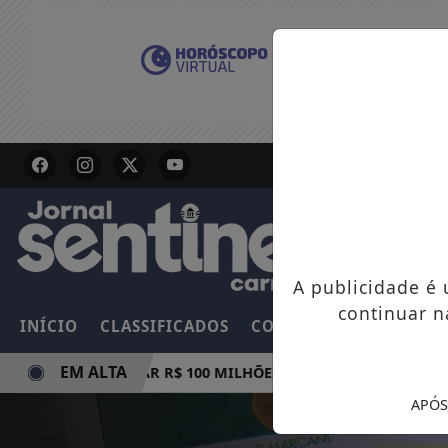
A publicidade é
continuar n
INÍCIO
CLASSIFICADOS
COLUNAS
EMPREGOS
EM ALTA
A E PODE PAGAR R$ 100 MILHÕES NESTE DOMINGO
AMAM
APÓS