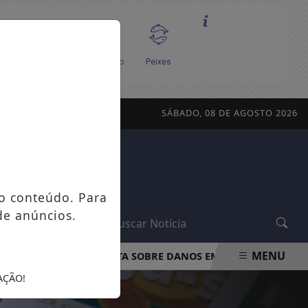
SÁBADO, 08 DE AGOSTO 2026
o conteúdo. Para
de anúncios.
L
MENU
PROCON-RJ ORIENTA SOBRE DANOS EM APARELHOS POR FALT
AÇÃO!