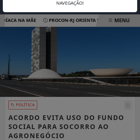
NAVEGAÇÃO!
MENU
ÍACA NA MÃE
PROCON-RJ ORIENTA SOBRE DANOS EM APA
EM ALTA
POLÍTICA
ACORDO EVITA USO DO FUNDO
SOCIAL PARA SOCORRO AO
AGRONEGÓCIO