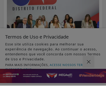
Termos de Uso e Privacidade
Esse site utiliza cookies para melhorar sua
experiência de navegação. Ao continuar o acesso,
entendemos que você concorda com nossos Termos
VISUALIZAR
de Uso e Privacidade.
PARA MAIS INFORMAÇÕES,
ACESSE NOSSOS TERMOS
CLICANDO AQUI
PROSSEGUIR
07 DE AGO
JUSTIÇA
STM determina perda de patente de
militar acusado de transmitir HIV