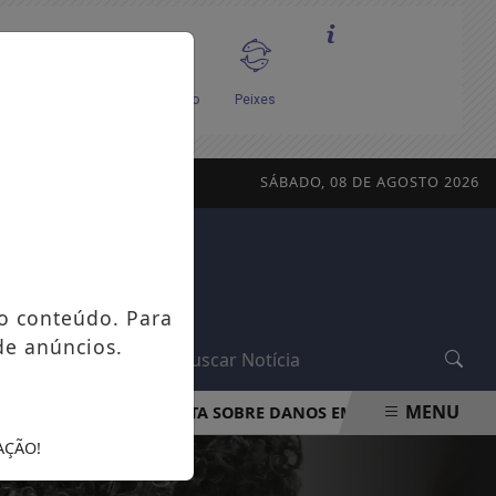
SÁBADO, 08 DE AGOSTO 2026
o conteúdo. Para
de anúncios.
L
MENU
PROCON-RJ ORIENTA SOBRE DANOS EM APARELHOS POR FALT
AÇÃO!