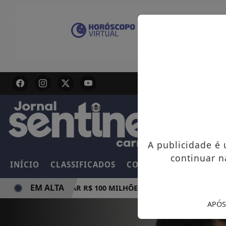
A publicidade é
continuar n
INÍCIO
CLASSIFICADOS
COLUNAS
EMPREGOS
EM ALTA
A E PODE PAGAR R$ 100 MILHÕES NESTE DOMINGO
AMA
APÓS