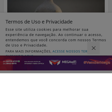
Termos de Uso e Privacidade
Esse site utiliza cookies para melhorar sua
experiência de navegação. Ao continuar o acesso,
entendemos que você concorda com nossos Termos
de Uso e Privacidade.
VISUALIZAR
PARA MAIS INFORMAÇÕES,
ACESSE NOSSOS TERMOS
CLICANDO AQUI
PROSSEGUIR
08 DE AGO
MUNDO
Agência Nacional de Proteção de Dados
investiga plataforma Discord