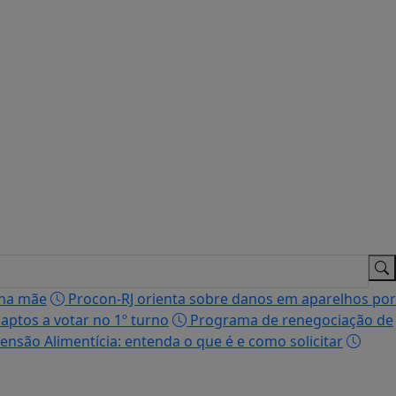
 na mãe
Procon-RJ orienta sobre danos em aparelhos por
 aptos a votar no 1º turno
Programa de renegociação de
ensão Alimentícia: entenda o que é e como solicitar