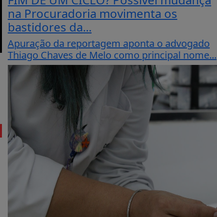
na Procuradoria movimenta os
bastidores da...
Apuração da reportagem aponta o advogado
Thiago Chaves de Melo como principal nome...