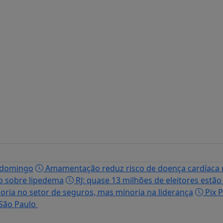
 domingo
Amamentação reduz risco de doença cardíaca
o sobre lipedema
RJ: quase 13 milhões de eleitores estão
ria no setor de seguros, mas minoria na liderança
Pix P
 São Paulo