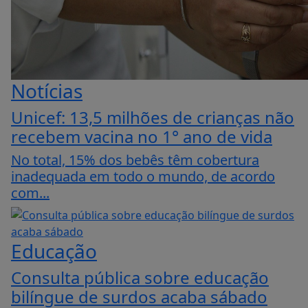
Notícias
Unicef: 13,5 milhões de crianças não
recebem vacina no 1° ano de vida
No total, 15% dos bebês têm cobertura
inadequada em todo o mundo, de acordo
com...
Educação
Consulta pública sobre educação
bilíngue de surdos acaba sábado