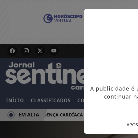
A publicidade é
continuar n
INÍCIO
CLASSIFICADOS
COLUNAS
EMPREGOS
EM ALTA
Z RISCO DE DOENÇA CARDÍACA NA MÃE
PLATAFORMA O
APÓS