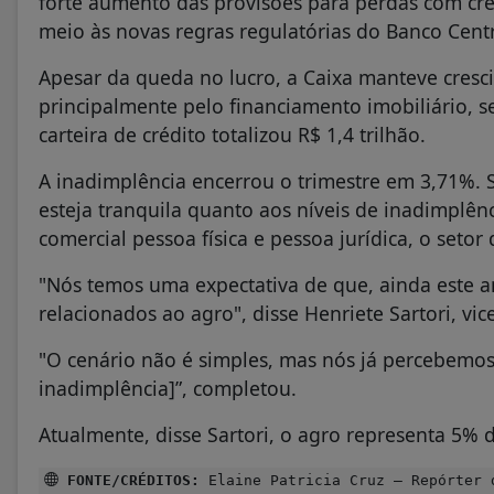
forte aumento das provisões para perdas com cr
meio às novas regras regulatórias do Banco Centr
Apesar da queda no lucro, a Caixa manteve cresc
principalmente pelo financiamento imobiliário, s
carteira de crédito totalizou R$ 1,4 trilhão.
A inadimplência encerrou o trimestre em 3,71%. 
esteja tranquila quanto aos níveis de inadimplênci
comercial pessoa física e pessoa jurídica, o seto
"Nós temos uma expectativa de que, ainda este a
relacionados ao agro", ‌disse Henriete Sartori, vi
"O cenário não é simples, mas nós já percebemos
inadimplência]”, completou.
Atualmente, disse Sartori, o agro representa 5% da
FONTE/CRÉDITOS:
Elaine Patricia Cruz – Repórter 