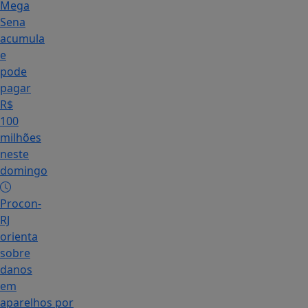
Mega
Sena
acumula
e
pode
pagar
R$
100
milhões
neste
domingo
Procon-
RJ
orienta
sobre
danos
em
aparelhos por