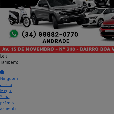
Leia
Também:
Ninguém
acerta
Mega-
Sena;
prêmio
acumula