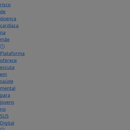
risco
de
doença
cardíaca
na
mãe
Plataforma
oferece
escuta
em
saúde
mental
para
jovens
no
SUS
Digital