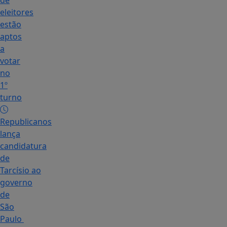
de
eleitores
estão
aptos
a
votar
no
1º
turno
Republicanos
lança
candidatura
de
Tarcísio ao
governo
de
São
Paulo