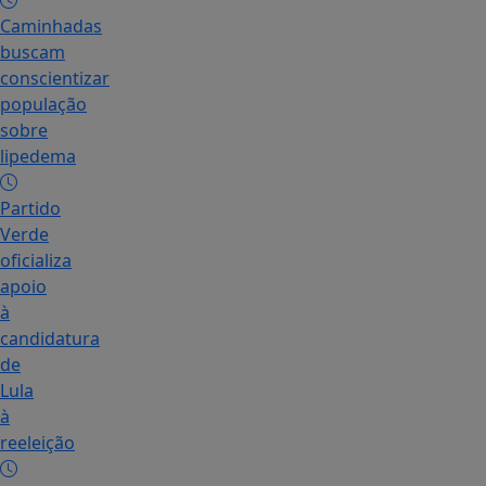
Caminhadas
buscam
conscientizar
população
sobre
lipedema
Partido
Verde
oficializa
apoio
à
candidatura
de
Lula
à
reeleição